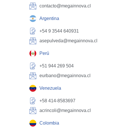
contacto@megainnova.cl
Argentina
+54 9 3544 640931
asepulveda@megainnova.cl
Perú
+51 944 269 504
eurbano@megainnova.cl
Venezuela
+58 414-8583697
acrincoli@megainnova.cl
Colombia